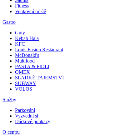
Saunia
Fitness
Venkovní hřiště
Gastro
Guty
Kebab Hala
KFC
Louis Fusion Restaurant
McDonald's
Multifood
PASTA & FIDLI
QMEX
SLADKÉ TAJEMSTVÍ
SUBWAY
VOLOS
Služby
Parkování
Vyzvedni si
Dárkové poukazy
O centru