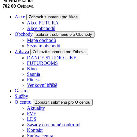
Novinářská 6a
702 00
Ostrava
Akce
Zobrazit submenu pro Akce
Akce FUTURA
Akce obchodů
Obchody
Zobrazit submenu pro Obchody
Mapa obchodů
Seznam obchodů
Zábava
Zobrazit submenu pro Zábava
DANCE STUDIO LIKE
FUTUROOMS
Kino
Saunia
Fitness
Venkovní hřiště
Gastro
Služby
O centru
Zobrazit submenu pro O centru
Aktuality
FVE
LDS
Zásady o ochraně soukromí
Kontakt
Správa centra