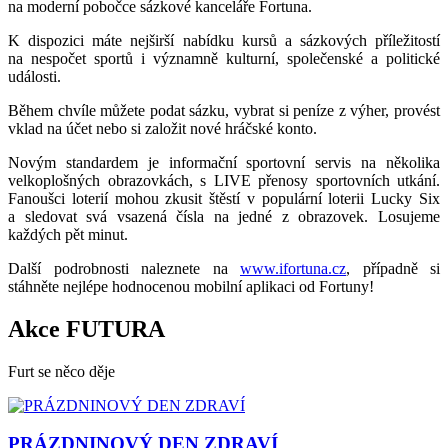
na moderní pobočce sázkové kanceláře Fortuna.
K dispozici máte nejširší nabídku kursů a sázkových příležitostí
na nespočet sportů i významně kulturní, společenské a politické
události.
Během chvíle můžete podat sázku, vybrat si peníze z výher, provést
vklad na účet nebo si založit nové hráčské konto.
Novým standardem je informační sportovní servis na několika
velkoplošných obrazovkách, s LIVE přenosy sportovních utkání.
Fanoušci loterií mohou zkusit štěstí v populární loterii Lucky Six
a sledovat svá vsazená čísla na jedné z obrazovek. Losujeme
každých pět minut.
Další podrobnosti naleznete na
www.ifortuna.cz
, případně si
stáhněte nejlépe hodnocenou mobilní aplikaci od Fortuny!
Akce FUTURA
Furt se něco děje
PRÁZDNINOVÝ DEN ZDRAVÍ