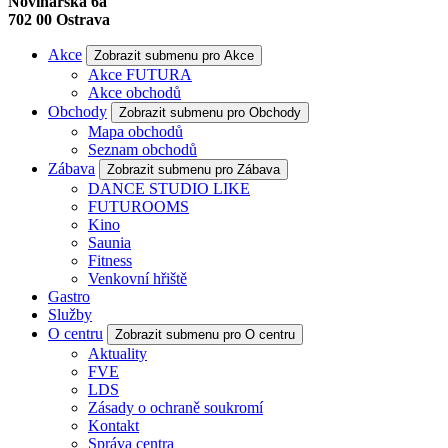
Novinářská 6a
702 00
Ostrava
Akce
Zobrazit submenu pro Akce
Akce FUTURA
Akce obchodů
Obchody
Zobrazit submenu pro Obchody
Mapa obchodů
Seznam obchodů
Zábava
Zobrazit submenu pro Zábava
DANCE STUDIO LIKE
FUTUROOMS
Kino
Saunia
Fitness
Venkovní hřiště
Gastro
Služby
O centru
Zobrazit submenu pro O centru
Aktuality
FVE
LDS
Zásady o ochraně soukromí
Kontakt
Správa centra