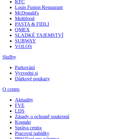
KFC
Louis Fusion Restaurant
McDonald's
Multifood
PASTA & FIDLI
QMEX
SLADKÉ TAJEMSTVÍ
SUBWAY
VOLOS
Služby
Parkování
Vyzvedni si
Dárkové poukazy
O centru
Aktuality
FVE
LDS
Zásady o ochraně soukromí
Kontakt
Správa centra
Pracovní nabídky
Přihlášení pro nájemce