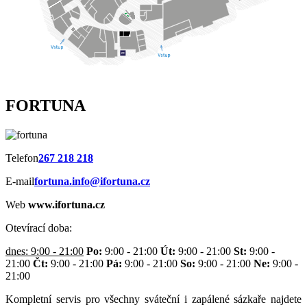
FORTUNA
Telefon
267 218 218
E-mail
fortuna.info@ifortuna.cz
Web
www.ifortuna.cz
Otevírací doba:
dnes: 9:00 - 21:00
Po:
9:00 - 21:00
Út:
9:00 - 21:00
St:
9:00 -
21:00
Čt:
9:00 - 21:00
Pá:
9:00 - 21:00
So:
9:00 - 21:00
Ne:
9:00 -
21:00
Kompletní servis pro všechny sváteční i zapálené sázkaře najdete