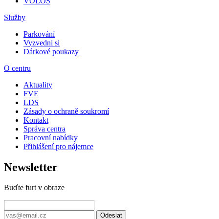
VOLOS
Služby
Parkování
Vyzvedni si
Dárkové poukazy
O centru
Aktuality
FVE
LDS
Zásady o ochraně soukromí
Kontakt
Správa centra
Pracovní nabídky
Přihlášení pro nájemce
Newsletter
Buďte furt v obraze
Odeslat