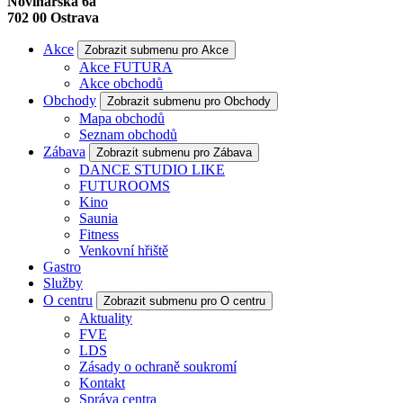
Novinářská 6a
702 00
Ostrava
Akce
Zobrazit submenu pro Akce
Akce FUTURA
Akce obchodů
Obchody
Zobrazit submenu pro Obchody
Mapa obchodů
Seznam obchodů
Zábava
Zobrazit submenu pro Zábava
DANCE STUDIO LIKE
FUTUROOMS
Kino
Saunia
Fitness
Venkovní hřiště
Gastro
Služby
O centru
Zobrazit submenu pro O centru
Aktuality
FVE
LDS
Zásady o ochraně soukromí
Kontakt
Správa centra