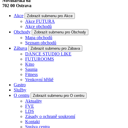
Novinářská 6a
702 00
Ostrava
Akce
Zobrazit submenu pro Akce
Akce FUTURA
Akce obchodů
Obchody
Zobrazit submenu pro Obchody
Mapa obchodů
Seznam obchodů
Zábava
Zobrazit submenu pro Zábava
DANCE STUDIO LIKE
FUTUROOMS
Kino
Saunia
Fitness
Venkovní hřiště
Gastro
Služby
O centru
Zobrazit submenu pro O centru
Aktuality
FVE
LDS
Zásady o ochraně soukromí
Kontakt
Správa centra