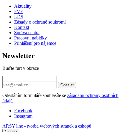
Aktuality
FVE
LDS
Zásady o ochraně soukromí
Kontakt
Správa centra
Pracovní nabídky
Přihlášení pro nájemce
Newsletter
Buďte furt v obraze
Odeslat
Odesláním formuláře souhlasíte se
zásadami ochrany osobních
údajů
.
Facebook
Instagram
ARSY line - tvorba webových stránek a eshopů
Nahoru