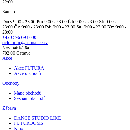
22:00
Saunia
Dnes 9:00 - 23:00
Po:
9:00 - 23:00
Út:
9:00 - 23:00
St:
9:00 -
23:00
Čt:
9:00 - 23:00
Pá:
9:00 - 23:00
So:
9:00 - 23:00
Ne:
9:00 -
23:00
+420 596 693 000
ocfuturum@scfinance.cz
Novinářská 6a
702 00
Ostrava
Akce
Akce FUTURA
Akce obchodů
Obchody
Mapa obchodů
Seznam obchodů
Zábava
DANCE STUDIO LIKE
FUTUROOMS
Kino