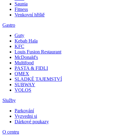
Saunia
Fitness
Venkovní hřiště
Gastro
Guty
Kebab Hala
KFC
Louis Fusion Restaurant
McDonald's
Multifood
PASTA & FIDLI
QMEX
SLADKÉ TAJEMSTVÍ
SUBWAY
VOLOS
Služby
Parkování
Vyzvedni si
Dárkové poukazy
O centru