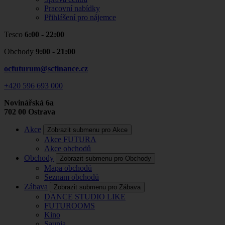
Pracovní nabídky
Přihlášení pro nájemce
Tesco
6:00 - 22:00
Obchody
9:00 - 21:00
ocfuturum@scfinance.cz
+420 596 693 000
Novinářská 6a
702 00
Ostrava
Akce
Zobrazit submenu pro Akce
Akce FUTURA
Akce obchodů
Obchody
Zobrazit submenu pro Obchody
Mapa obchodů
Seznam obchodů
Zábava
Zobrazit submenu pro Zábava
DANCE STUDIO LIKE
FUTUROOMS
Kino
Saunia