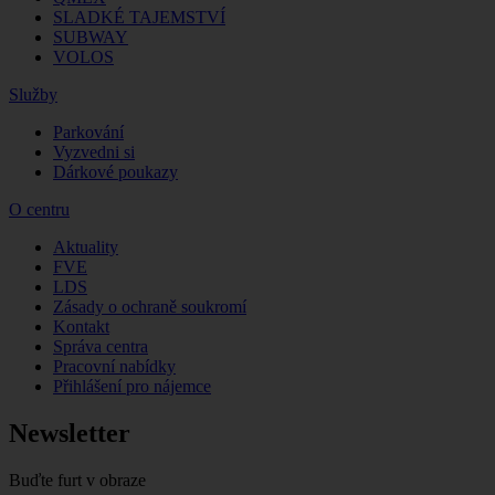
SLADKÉ TAJEMSTVÍ
SUBWAY
VOLOS
Služby
Parkování
Vyzvedni si
Dárkové poukazy
O centru
Aktuality
FVE
LDS
Zásady o ochraně soukromí
Kontakt
Správa centra
Pracovní nabídky
Přihlášení pro nájemce
Newsletter
Buďte furt v obraze