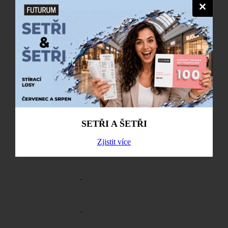
Zavřít
SETŘI A ŠETŘI
Zjistit více