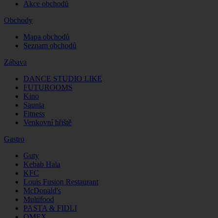
Akce obchodů
Obchody
Mapa obchodů
Seznam obchodů
Zábava
DANCE STUDIO LIKE
FUTUROOMS
Kino
Saunia
Fitness
Venkovní hřiště
Gastro
Guty
Kebab Hala
KFC
Louis Fusion Restaurant
McDonald's
Multifood
PASTA & FIDLI
QMEX