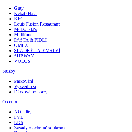
Guty
Kebab Hala
KFC
Louis Fusion Restaurant
McDonald's
Multifood
PASTA & FIDLI
QMEX
SLADKÉ TAJEMSTVÍ
SUBWAY
VOLOS
Služby
Parkování
Vyzvedni si
Dárkové poukazy
O centru
Aktuality
FVE
LDS
Zásady o ochraně soukromí