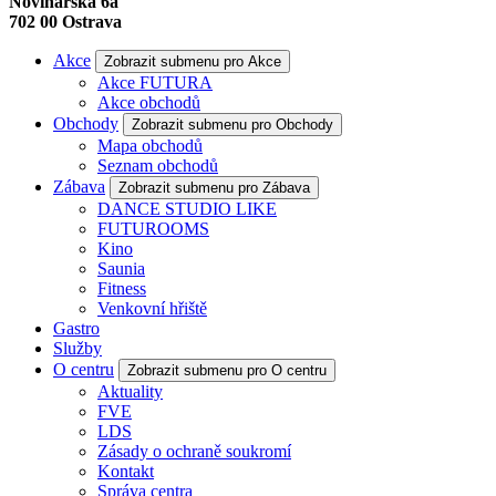
Novinářská 6a
702 00
Ostrava
Akce
Zobrazit submenu pro Akce
Akce FUTURA
Akce obchodů
Obchody
Zobrazit submenu pro Obchody
Mapa obchodů
Seznam obchodů
Zábava
Zobrazit submenu pro Zábava
DANCE STUDIO LIKE
FUTUROOMS
Kino
Saunia
Fitness
Venkovní hřiště
Gastro
Služby
O centru
Zobrazit submenu pro O centru
Aktuality
FVE
LDS
Zásady o ochraně soukromí
Kontakt
Správa centra