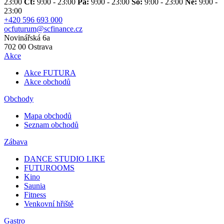
23:00
Čt:
9:00 - 23:00
Pá:
9:00 - 23:00
So:
9:00 - 23:00
Ne:
9:00 -
23:00
+420 596 693 000
ocfuturum@scfinance.cz
Novinářská 6a
702 00
Ostrava
Akce
Akce FUTURA
Akce obchodů
Obchody
Mapa obchodů
Seznam obchodů
Zábava
DANCE STUDIO LIKE
FUTUROOMS
Kino
Saunia
Fitness
Venkovní hřiště
Gastro