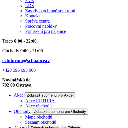
FVE
LDS
Zásady o ochraně soukromí
Kontakt
Správa centra
Pracovní nabídky
Přihlášení pro nájemce
Tesco
6:00 - 22:00
Obchody
9:00 - 21:00
ocfuturum@scfinance.cz
+420 596 693 000
Novinářská 6a
702 00
Ostrava
Akce
Zobrazit submenu pro Akce
Akce FUTURA
Akce obchodů
Obchody
Zobrazit submenu pro Obchody
Mapa obchodů
Seznam obchodů
Zábava
Zobrazit submenu pro Zábava