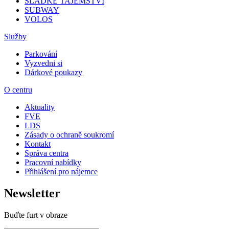
SLADKÉ TAJEMSTVÍ
SUBWAY
VOLOS
Služby
Parkování
Vyzvedni si
Dárkové poukazy
O centru
Aktuality
FVE
LDS
Zásady o ochraně soukromí
Kontakt
Správa centra
Pracovní nabídky
Přihlášení pro nájemce
Newsletter
Buďte furt v obraze