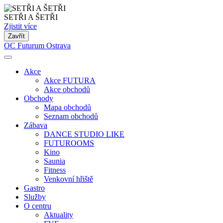
SETŘI A ŠETŘI
Zjistit více
Zavřít
OC Futurum Ostrava
Akce
Akce FUTURA
Akce obchodů
Obchody
Mapa obchodů
Seznam obchodů
Zábava
DANCE STUDIO LIKE
FUTUROOMS
Kino
Saunia
Fitness
Venkovní hřiště
Gastro
Služby
O centru
Aktuality