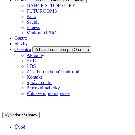
DANCE STUDIO LIKE
FUTUROOMS
Kino
Saunia
Fitness
Venkovní hřiště
Gastro
Služby
O centru
Zobrazit submenu pro O centru
Aktuality
FVE
LDS
Zásady o ochraně soukromí
Kontakt
Správa centra
Pracovní nabídky
Přihlášení pro nájemce
Vyhledat záznamy
Úvod