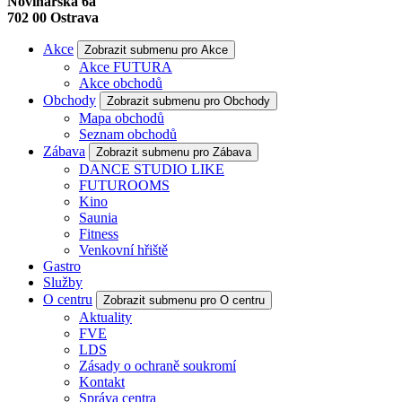
Novinářská 6a
702 00
Ostrava
Akce
Zobrazit submenu pro Akce
Akce FUTURA
Akce obchodů
Obchody
Zobrazit submenu pro Obchody
Mapa obchodů
Seznam obchodů
Zábava
Zobrazit submenu pro Zábava
DANCE STUDIO LIKE
FUTUROOMS
Kino
Saunia
Fitness
Venkovní hřiště
Gastro
Služby
O centru
Zobrazit submenu pro O centru
Aktuality
FVE
LDS
Zásady o ochraně soukromí
Kontakt
Správa centra