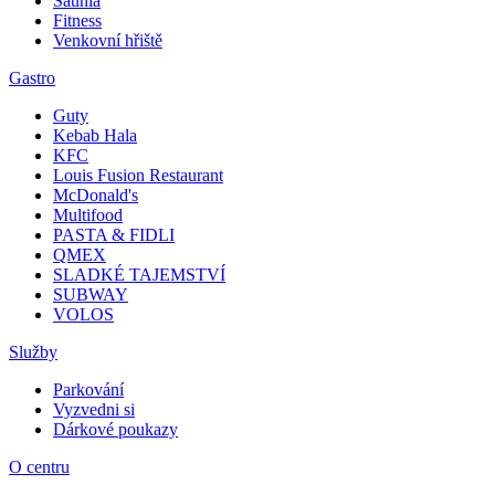
Saunia
Fitness
Venkovní hřiště
Gastro
Guty
Kebab Hala
KFC
Louis Fusion Restaurant
McDonald's
Multifood
PASTA & FIDLI
QMEX
SLADKÉ TAJEMSTVÍ
SUBWAY
VOLOS
Služby
Parkování
Vyzvedni si
Dárkové poukazy
O centru