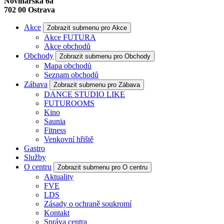
Novinářská 6a
702 00
Ostrava
Akce
Zobrazit submenu pro Akce
Akce FUTURA
Akce obchodů
Obchody
Zobrazit submenu pro Obchody
Mapa obchodů
Seznam obchodů
Zábava
Zobrazit submenu pro Zábava
DANCE STUDIO LIKE
FUTUROOMS
Kino
Saunia
Fitness
Venkovní hřiště
Gastro
Služby
O centru
Zobrazit submenu pro O centru
Aktuality
FVE
LDS
Zásady o ochraně soukromí
Kontakt
Správa centra