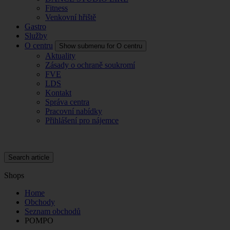
Fitness
Venkovní hřiště
Gastro
Služby
O centru
Show submenu for O centru
Aktuality
Zásady o ochraně soukromí
FVE
LDS
Kontakt
Správa centra
Pracovní nabídky
Přihlášení pro nájemce
Search article
Shops
Home
Obchody
Seznam obchodů
POMPO