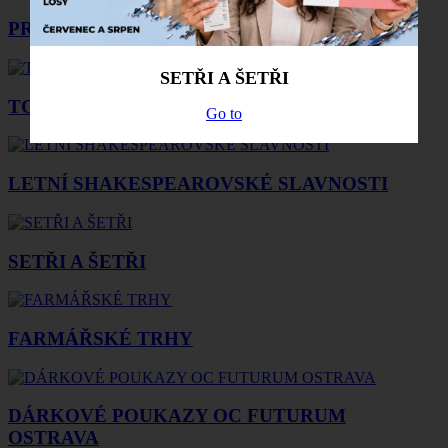
PRÁZDNINOVÝ DEN ZDRAVÍ
SETŘI A ŠETŘI
TCG BURZA
Go to
LETNÍ SHAKESPEAROVSKÉ SLAVNOSTI
SETŘI A ŠETŘI
FARMÁŘSKÉ TRHY
DÁRKOVÉ POUKAZY OC FUTURUM
OSTRAVA