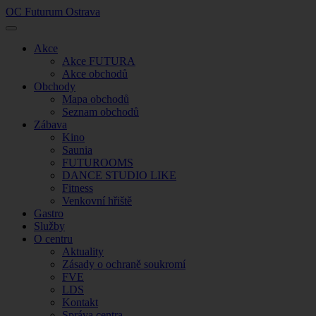
OC Futurum Ostrava
Akce
Akce FUTURA
Akce obchodů
Obchody
Mapa obchodů
Seznam obchodů
Zábava
Kino
Saunia
FUTUROOMS
DANCE STUDIO LIKE
Fitness
Venkovní hřiště
Gastro
Služby
O centru
Aktuality
Zásady o ochraně soukromí
FVE
LDS
Kontakt
Správa centra