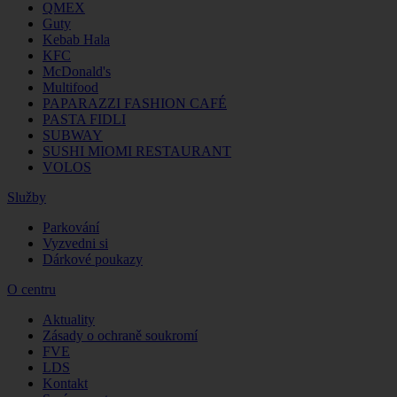
QMEX
Guty
Kebab Hala
KFC
McDonald's
Multifood
PAPARAZZI FASHION CAFÉ
PASTA FIDLI
SUBWAY
SUSHI MIOMI RESTAURANT
VOLOS
Služby
Parkování
Vyzvedni si
Dárkové poukazy
O centru
Aktuality
Zásady o ochraně soukromí
FVE
LDS
Kontakt