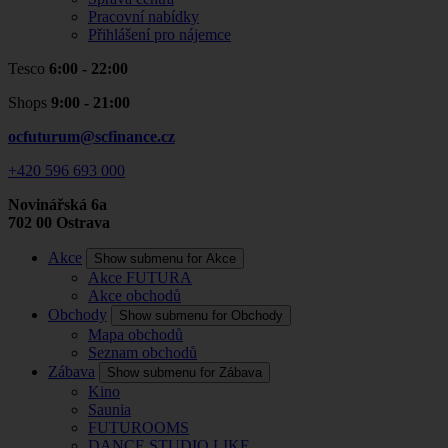
Pracovní nabídky
Přihlášení pro nájemce
Tesco
6:00 - 22:00
Shops
9:00 - 21:00
ocfuturum@scfinance.cz
+420 596 693 000
Novinářská 6a
702 00
Ostrava
Akce
Show submenu for Akce
Akce FUTURA
Akce obchodů
Obchody
Show submenu for Obchody
Mapa obchodů
Seznam obchodů
Zábava
Show submenu for Zábava
Kino
Saunia
FUTUROOMS
DANCE STUDIO LIKE