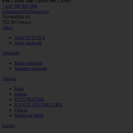
Fri:
Closed
Sat:
Closed
No:
Closed
+420 596 693 000
ocfuturum@scfinance.cz
Novinářská 6a
702 00
Ostrava
Akce
Akce FUTURA
Akce obchodů
Obchody
Mapa obchodů
Seznam obchodů
Zábava
Kino
Saunia
FUTUROOMS
DANCE STUDIO LIKE
Fitness
Venkovní hřiště
Gastro