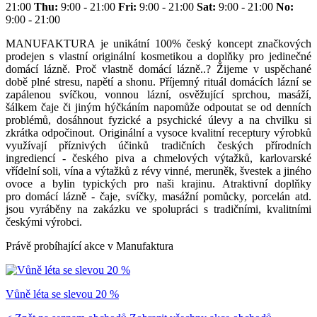
21:00
Thu:
9:00 - 21:00
Fri:
9:00 - 21:00
Sat:
9:00 - 21:00
No:
9:00 - 21:00
MANUFAKTURA je unikátní 100% český koncept značkových
prodejen s vlastní originální kosmetikou a doplňky pro jedinečné
domácí lázně. Proč vlastně domácí lázně..? Žijeme v uspěchané
době plné stresu, napětí a shonu. Příjemný rituál domácích lázní se
zapálenou svíčkou, vonnou lázní, osvěžující sprchou, masáží,
šálkem čaje či jiným hýčkáním napomůže odpoutat se od denních
problémů, dosáhnout fyzické a psychické úlevy a na chvilku si
zkrátka odpočinout. Originální a vysoce kvalitní receptury výrobků
využívají příznivých účinků tradičních českých přírodních
ingrediencí - českého piva a chmelových výtažků, karlovarské
vřídelní soli, vína a výtažků z révy vinné, meruněk, švestek a jiného
ovoce a bylin typických pro naši krajinu. Atraktivní doplňky
pro domácí lázně - čaje, svíčky, masážní pomůcky, porcelán atd.
jsou vyráběny na zakázku ve spolupráci s tradičními, kvalitními
českými výrobci.
Právě probíhající akce v Manufaktura
Vůně léta se slevou 20 %