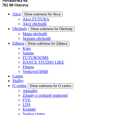
Novinářská 6a
702 00
Ostrava
Akce
Show submenu for Akce
Akce FUTURA
Akce obchodů
Obchody
Show submenu for Obchody
Mapa obchodů
Seznam obchodů
Zábava
Show submenu for Zábava
Kino
Saunia
FUTUROOMS
DANCE STUDIO LIKE
Fitness
Venkovní hřiště
Gastro
Služby
O centru
Show submenu for O centru
Aktuality
Zásady o ochraně soukromí
FVE
LDS
Kontakt
Správa centra