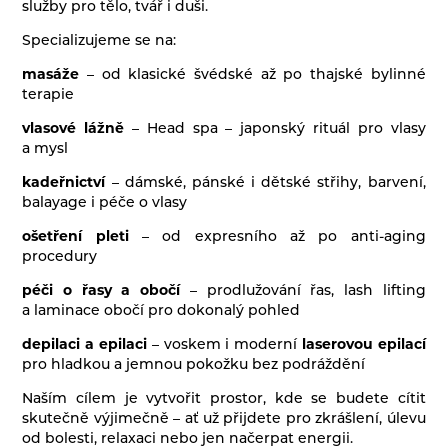
služby pro tělo, tvář i duši.
Specializujeme se na:
masáže
– od klasické švédské až po thajské bylinné
terapie
vlasové lážně
– Head spa – japonský rituál pro vlasy
a mysl
kadeřnictví
– dámské, pánské i dětské střihy, barvení,
balayage i péče o vlasy
ošetření pleti
– od expresního až po anti-aging
procedury
péči o řasy a obočí
– prodlužování řas, lash lifting
a laminace obočí pro dokonalý pohled
depilaci a epilaci
– voskem i moderní
laserovou epilací
pro hladkou a jemnou pokožku bez podráždění
Naším cílem je vytvořit prostor, kde se budete cítit
skutečně výjimečně – ať už přijdete pro zkrášlení, úlevu
od bolesti, relaxaci nebo jen načerpat energii.