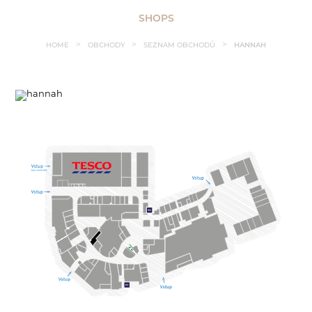
SHOPS
HOME
OBCHODY
SEZNAM OBCHODŮ
HANNAH